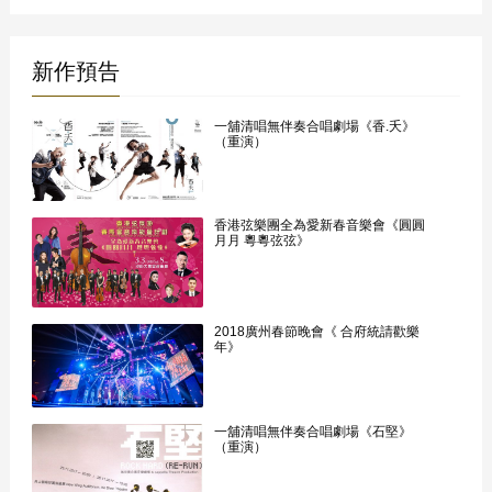
新作預告
一舖清唱無伴奏合唱劇場《香.夭》
（重演）
香港弦樂團全為愛新春音樂會《圓圓
月月 粵粵弦弦》
2018廣州春節晚會《 合府統請歡樂
年》
一舖清唱無伴奏合唱劇場《石堅》
（重演）