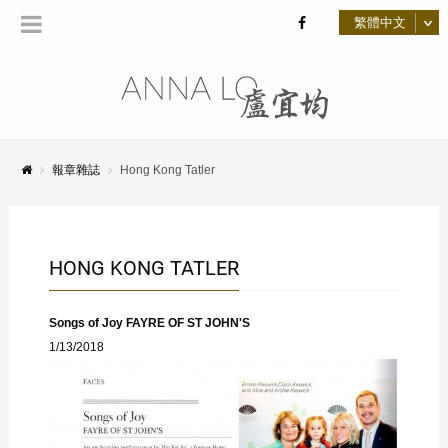
報章雜誌
Hong Kong Tatler
HONG KONG TATLER
Songs of Joy FAYRE OF ST JOHN'S
1/13/2018