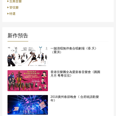
古典音樂
管弦樂
特選
新作預告
一舖清唱無伴奏合唱劇場《香.夭》
（重演）
香港弦樂團全為愛新春音樂會《圓圓
月月 粵粵弦弦》
2018廣州春節晚會《 合府統請歡樂
年》