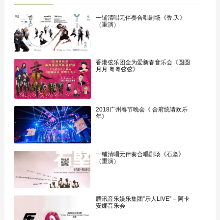
一铺清唱无伴奏合唱剧场《香.夭》
（重演）
香港弦乐团全为爱新春音乐会《圆圆
月月 粤粤弦弦》
2018广州春节晚会《 合府统请欢乐
年》
一铺清唱无伴奏合唱剧场《石坚》
（重演）
腾讯音乐娱乐集团”乐人LIVE” – 阿卡
安娜音乐会