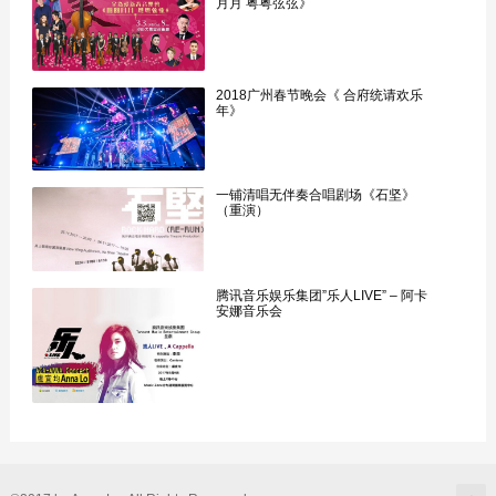
月月 粤粤弦弦》
2018广州春节晚会《 合府统请欢乐
年》
一铺清唱无伴奏合唱剧场《石坚》
（重演）
腾讯音乐娱乐集团”乐人LIVE” – 阿卡
安娜音乐会