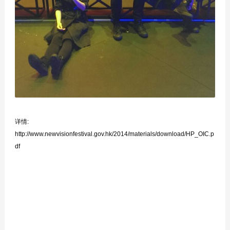
详情:
http://www.newvisionfestival.gov.hk/2014/materials/download/HP_OIC.p
df