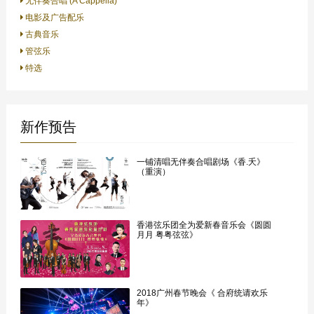
无伴奏合唱 (A Cappella)
电影及广告配乐
古典音乐
管弦乐
特选
新作预告
一铺清唱无伴奏合唱剧场《香.夭》
（重演）
香港弦乐团全为爱新春音乐会《圆圆
月月 粤粤弦弦》
2018广州春节晚会《 合府统请欢乐
年》