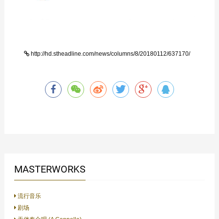
http://hd.stheadline.com/news/columns/8/20180112/637170/
MASTERWORKS
流行音乐
剧场