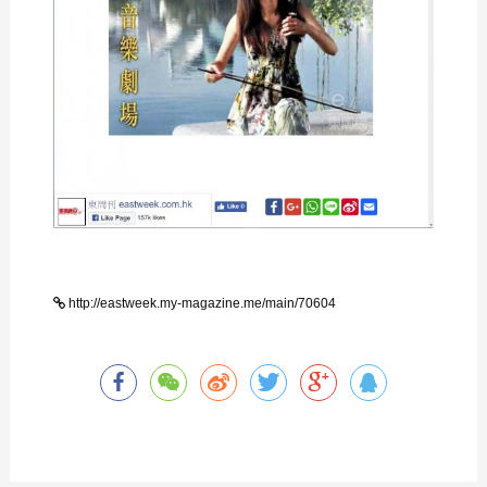
http://eastweek.my-magazine.me/main/70604