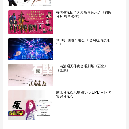
香港弦乐团全为爱新春音乐会《圆圆
月月 粤粤弦弦》
2018广州春节晚会《 合府统请欢乐
年》
一铺清唱无伴奏合唱剧场《石坚》
（重演）
腾讯音乐娱乐集团”乐人LIVE” – 阿卡
安娜音乐会